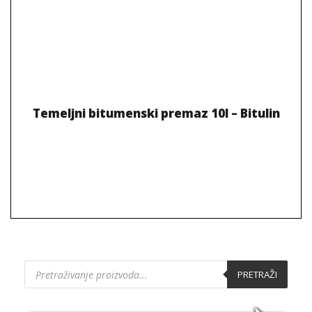
Temeljni bitumenski premaz 10l – Bitulin
P
PRETRAŽI
r
o
d
u