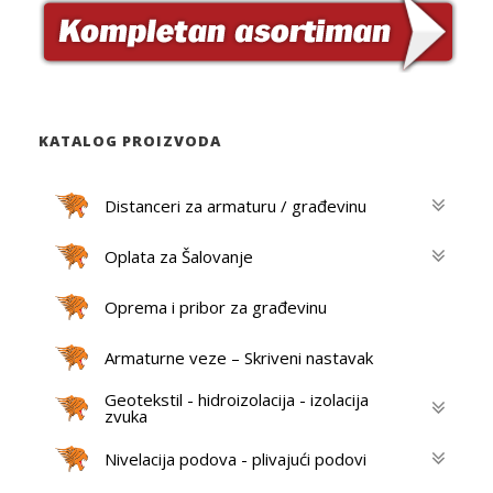
c
t
s
s
e
a
r
c
h
KATALOG PROIZVODA
Distanceri za armaturu / građevinu
Oplata za Šalovanje
Oprema i pribor za građevinu
Armaturne veze – Skriveni nastavak
Geotekstil - hidroizolacija - izolacija
zvuka
Nivelacija podova - plivajući podovi