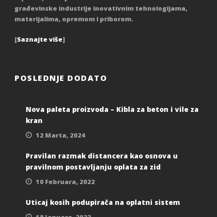
građevinske industrije inovativnim tehnologijama,
materijalima, opremom i priborom.
[
Saznajte više
]
POSLEDNJE DODATO
Nova paleta proizvoda – Kibla za beton i vile za
kran
12 Marta, 2024
Pravilan razmak distancera kao osnova u
pravilnom postavljanju oplata za zid
10 Februara, 2022
Uticaj kosih podupirača na oplatni sistem