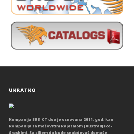
UKRATKO
Kompanija SRB-CT doo je osnovana 2011. god. kao
kompanija sa mešovitim kapitalom (Australijsko-
Srpskim). Sa ciljem da bude snabdevač domaće