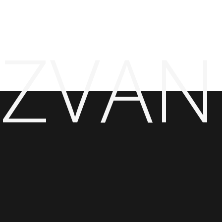
ZVAN
Saznajte prvi za najnovije prozivode koje
imamo u našoj ponudi, kao i dodatne
podogdnosti koje nudimo.
Prijavite se na naš
Newsletter kako bi