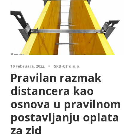
Array
10 Februara, 2022
•
SRB-CT d.o.o.
Pravilan razmak
distancera kao
osnova u pravilnom
postavljanju oplata
za zid