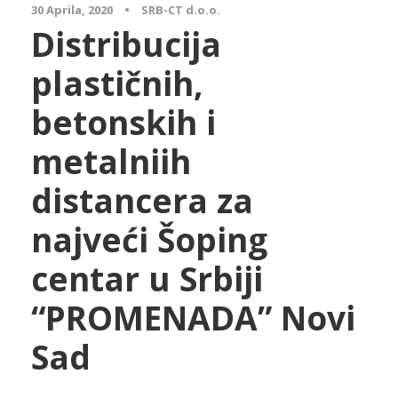
30 Aprila, 2020
•
SRB-CT d.o.o.
Distribucija
plastičnih,
betonskih i
metalniih
distancera za
najveći Šoping
centar u Srbiji
“PROMENADA” Novi
Sad