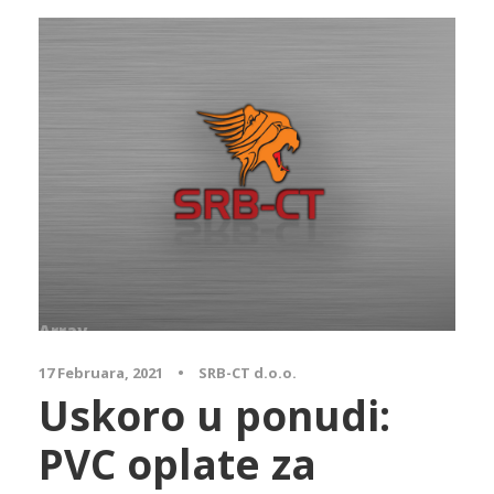
Array
17 Februara, 2021
•
SRB-CT d.o.o.
Uskoro u ponudi:
PVC oplate za