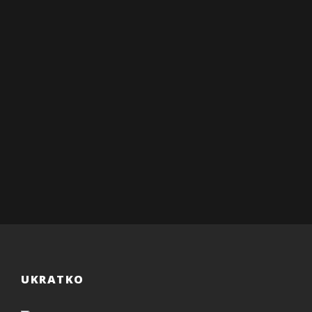
ste dobijali novosti
od nas.
UKRATKO