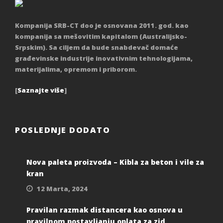
Kompanija SRB-CT doo je osnovana 2011. god. kao
kompanija sa mešovitim kapitalom (Australijsko-
Srpskim). Sa ciljem da bude snabdevač domaće
građevinske industrije inovativnim tehnologijama,
materijalima, opremom i priborom.
[
Saznajte više
]
POSLEDNJE DODATO
Nova paleta proizvoda – Kibla za beton i vile za
kran
12 Marta, 2024
Pravilan razmak distancera kao osnova u
pravilnom postavljanju oplata za zid