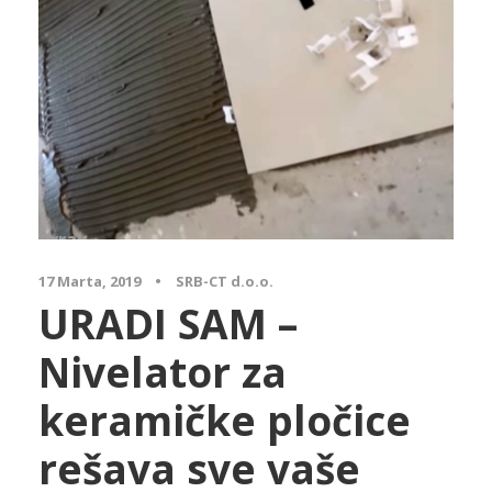
Array
17 Marta, 2019
•
SRB-CT d.o.o.
URADI SAM –
Nivelator za
keramičke pločice
rešava sve vaše