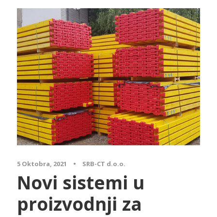
Array
5 Oktobra, 2021
•
SRB-CT d.o.o.
Novi sistemi u
proizvodnji za