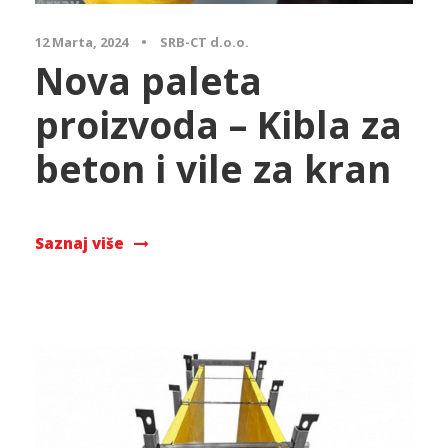
Array
12 Marta, 2024
•
SRB-CT d.o.o.
Nova paleta
proizvoda – Kibla za
beton i vile za kran
Saznaj više