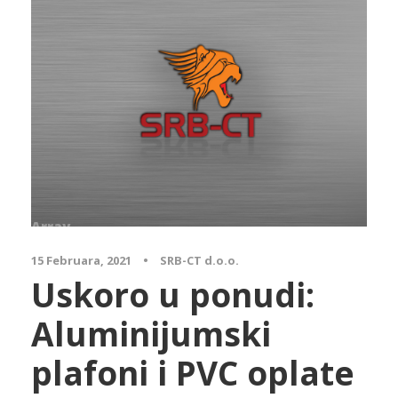
Array
15 Februara, 2021
•
SRB-CT d.o.o.
Uskoro u ponudi:
Aluminijumski
plafoni i PVC oplate