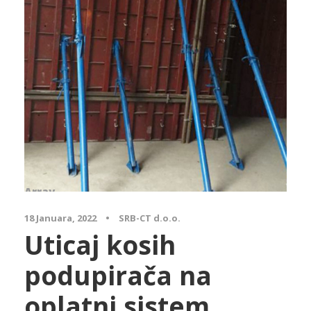
Array
18 Januara, 2022
•
SRB-CT d.o.o.
Uticaj kosih
podupirača na
oplatni sistem