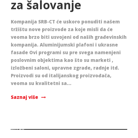
za šalovanje
Kompanija SRB-CT će uskoro ponuditi našem
tržištu nove proizvode za koje misli da će
veoma brzo biti usvojeni od naših građevinskih
kompanija. Aluminijumski plafoni i ukrasne
fasade Ovi programi su pre svega namenjeni
poslovnim objektima kao što su marketi ,
izložbeni saloni, upravne zgrade, radnje itd.
Proizvodi su od italijanskog proizvođača,
veoma su kvalitetni sa...
Saznaj više
Array