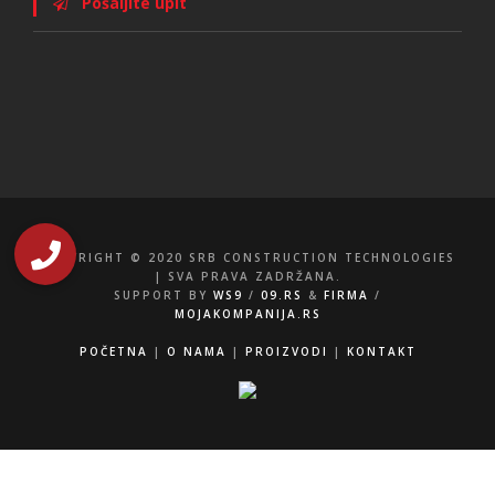
Pošaljite upit
COPYRIGHT © 2020 SRB CONSTRUCTION TECHNOLOGIES
| SVA PRAVA ZADRŽANA.
SUPPORT BY
WS9
/
09.RS
&
FIRMA
/
MOJAKOMPANIJA.RS
POČETNA
|
O NAMA
|
PROIZVODI
|
KONTAKT