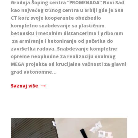
Gradnja Šoping centra “PROMENADA” Novi Sad
kao najvećeg tržnog centra u Srbiji gde je SRB
CT korz svoje kooperante obezbedio
kompletno snabdevanje sa plastičnim
betonsku i metalnim distancerima i priborom
za armiranje i betoniranje od početka do
završetka radova. Snabdevanje kompletne
opreme neophodne za realizaciju ovakvog
MEGA projekta od krucijalne važnosti za glavni
grad autonomne...
Saznaj više