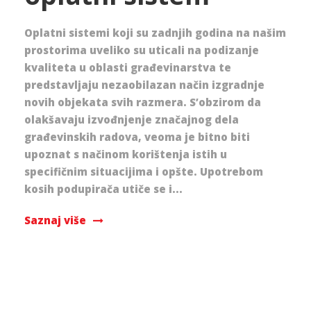
Oplatni sistemi koji su zadnjih godina na našim
prostorima uveliko su uticali na podizanje
kvaliteta u oblasti građevinarstva te
predstavljaju nezaobilazan način izgradnje
novih objekata svih razmera. S’obzirom da
olakšavaju izvođnjenje značajnog dela
građevinskih radova, veoma je bitno biti
upoznat s načinom korištenja istih u
specifičnim situacijima i opšte. Upotrebom
kosih podupirača utiče se i...
Saznaj više