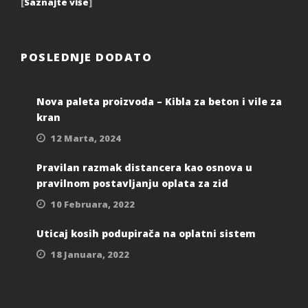
[
Saznajte više
]
POSLEDNJE DODATO
Nova paleta proizvoda – Kibla za beton i vile za
kran
12 Marta, 2024
Pravilan razmak distancera kao osnova u
pravilnom postavljanju oplata za zid
10 Februara, 2022
Uticaj kosih podupirača na oplatni sistem
18 Januara, 2022