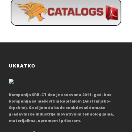
UKRATKO
Kompanija SRB-CT doo je osnovana 2011. god. kao
kompanija sa mešovitim kapitalom (Australijsko-
Srpskim). Sa ciljem da bude snabdevač domaće
građevinske industrije inovativnim tehnologijama,
materijalima, opremom i priborom.