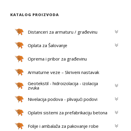
a
r
c
h
KATALOG PROIZVODA
Distanceri za armaturu / građevinu
Oplata za Šalovanje
Oprema i pribor za građevinu
Armaturne veze – Skriveni nastavak
Geotekstil - hidroizolacija - izolacija
zvuka
Nivelacija podova - plivajući podovi
Oplatni sistemi za prefabrikaciju betona
Folije i ambalaža za pakovanje robe