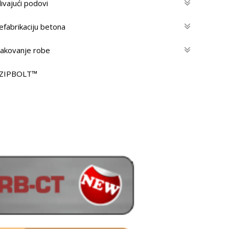
livajući podovi
efabrikaciju betona
 pakovanje robe
– ZIPBOLT™