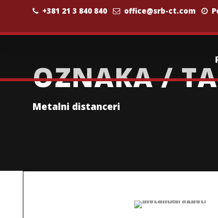
+381 21 3 840 840
office@srb-ct.com
Po
OZNAKA / TA
Metalni distanceri