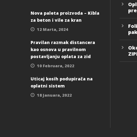
Opl
pre
Nova paleta proizvoda – Kibla
za beton i vile za kran
Fol
12 Marta, 2024
pak
Pravilan razmak distancera
Oko
kao osnova u pravilnom
ZI
postavljanju oplata za zid
10 Februara, 2022
Uticaj kosih podupirača na
oplatni sistem
18 Januara, 2022