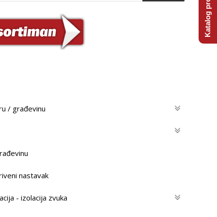
Katalog proizvoda
ru / građevinu
građevinu
iveni nastavak
acija - izolacija zvuka