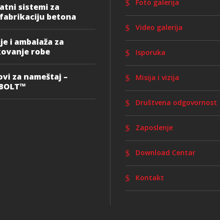
Foto galerija
atni sistemi za
fabrikaciju betona
Video galerija
ije i ambalaža za
ovanje robe
Isporuka
vi za nameštaj –
Misija i vizija
PBOLT™
Društvena odgovornost
Zaposlenje
Download Centar
Kontakt