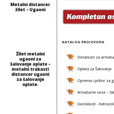
d
Metalni distancer
u
žilet – Ugaoni
c
t
s
s
e
a
r
c
h
KATALOG PROIZVODA
Žilet metalni
Distanceri za armatu
ugaoni za
šalovanje oplate –
Oplata za Šalovanje
metalni trakasti
distancer ugaoni
za šalovanje
Oprema i pribor za 
oplate.
Armaturne veze – Skr
Geotekstil - hidroizol