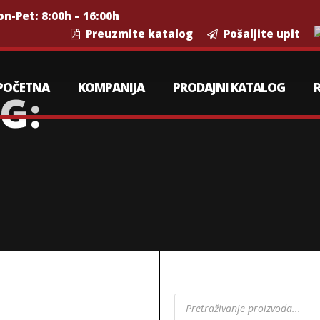
n-Pet: 8:00h – 16:00h
Preuzmite katalog
Pošaljite upit
POČETNA
KOMPANIJA
PRODAJNI KATALOG
G:
P
r
o