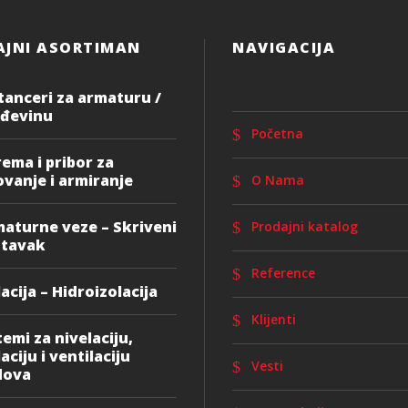
AJNI ASORTIMAN
NAVIGACIJA
tanceri za armaturu /
đevinu
Početna
ema i pribor za
ovanje i armiranje
O Nama
aturne veze – Skriveni
Prodajni katalog
stavak
Reference
lacija – Hidroizolacija
Klijenti
temi za nivelaciju,
laciju i ventilaciju
Vesti
dova