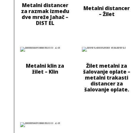
Metalni distancer
Metalni distancer
za razmak između
– Žilet
dve mreže Jahač –
DIST EL
Metalni klin za
Žilet metalni za
žilet – Klin
šalovanje oplate –
metalni trakasti
distancer za
šalovanje oplate.