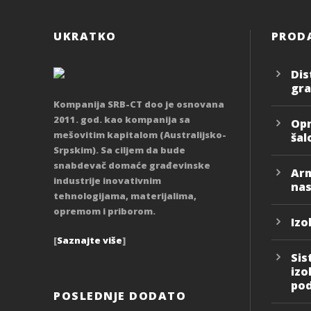
UKRATKO
PROD
Dis
gra
Kompanija SRB-CT doo je osnovana
2011. god. kao kompanija sa
Opr
mešovitim kapitalom (Australijsko-
šal
Srpskim). Sa ciljem da bude
snabdevač domaće građevinske
Arm
industrije inovativnim
na
tehnologijama, materijalima,
opremom i priborom.
Izo
[
Saznajte više
]
Sis
izo
po
POSLEDNJE DODATO