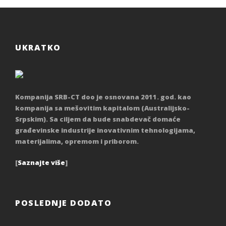
UKRATKO
Kompanija SRB-CT doo je osnovana 2011. god. kao
kompanija sa mešovitim kapitalom (Australijsko-
Srpskim). Sa ciljem da bude snabdevač domaće
građevinske industrije inovativnim tehnologijama,
materijalima, opremom i priborom.
[
Saznajte više
]
POSLEDNJE DODATO