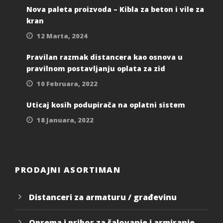
Nova paleta proizvoda – Kibla za beton i vile za
kran
12 Marta, 2024
Pravilan razmak distancera kao osnova u
pravilnom postavljanju oplata za zid
10 Februara, 2022
Uticaj kosih podupirača na oplatni sistem
18 Januara, 2022
PRODAJNI ASORTIMAN
Distanceri za armaturu / građevinu
Oprema i pribor za šalovanje i armiranje