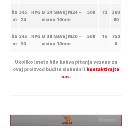
ko
345
HPG M 24 Navoj M24 –
500
72
360
m
24
visina 10mm
00
ko
345
HPG M 30 Navoj M30 –
500
15
750
m
30
visina 10mm
0
Ukoliko imate bilo kakva pitanja vezana za
ovaj proizvod budite slobodni i
kontaktirajte
nas
.