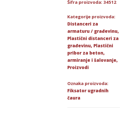
Šifra proizvoda:
34512
Kategorije proizvoda:
Distanceri za
armaturu / građevinu
,
Plastični distanceri za
građevinu
,
Plastični
pribor za beton,
armiranje i šalovanje
,
Proizvodi
Oznaka proizvoda:
Fiksator ugradnih
čaura