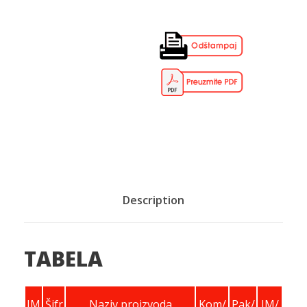
Description
TABELA
JM
Šifr
Naziv proizvoda
Kom/
Pak/
JM/