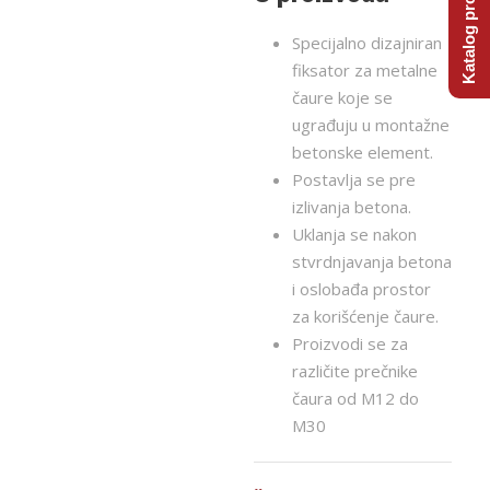
Katalog proizvoda
Specijalno dizajniran
fiksator za metalne
čaure koje se
ugrađuju u montažne
betonske element.
Postavlja se pre
izlivanja betona.
Uklanja se nakon
stvrdnjavanja betona
i oslobađa prostor
za korišćenje čaure.
Proizvodi se za
različite prečnike
čaura od M12 do
M30