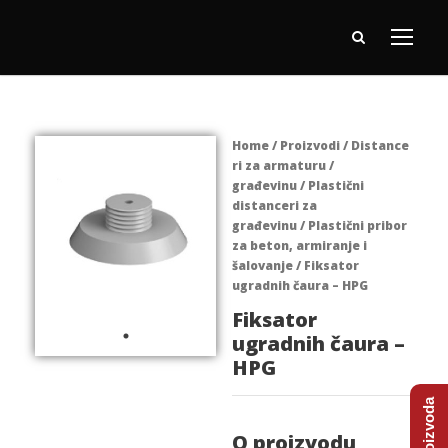
Home
/
Proizvodi
/
Distance
ri za armaturu /
građevinu
/
Plastični
distanceri za
građevinu
/
Plastični pribor
za beton, armiranje i
šalovanje
/ Fiksator
ugradnih čaura – HPG
Fiksator
ugradnih čaura –
HPG
O proizvodu