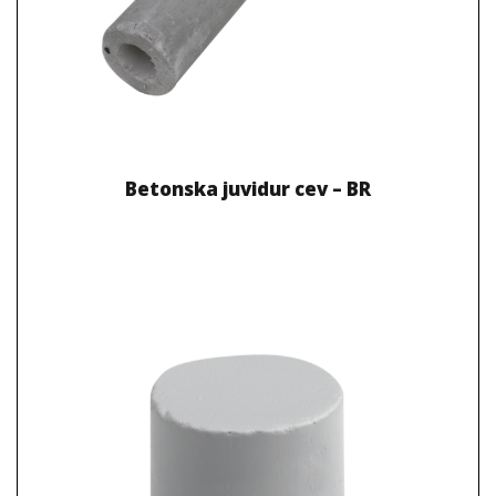
Betonska juvidur cev – BR