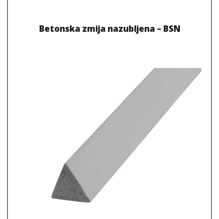
Betonska zmija nazubljena – BSN