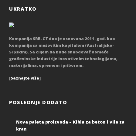
UKRATKO
Kompanija SRB-CT doo je osnovana 2011. god. kao
kompanija sa mešovitim kapitalom (Australijsko-
Srpskim). Sa ciljem da bude snabdevač domaće
građevinske industrije inovativnim tehnologijama,
materijalima, opremom i priborom.
[
Saznajte više
]
POSLEDNJE DODATO
Nova paleta proizvoda – Kibla za beton i vile za
kran