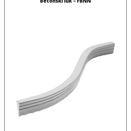
Betonski luk – FBNN