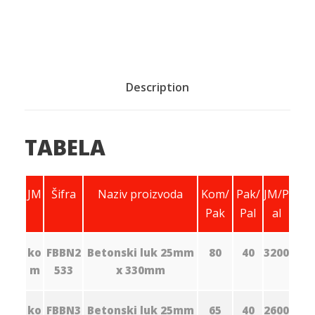
Description
TABELA
JM
Šifra
Naziv proizvoda
Kom/
Pak/
JM/P
Pak
Pal
al
ko
FBBN2
Betonski luk 25mm
80
40
3200
m
533
x 330mm
ko
FBBN3
Betonski luk 25mm
65
40
2600