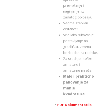
prevratanje i
naginjanje iz
zadatog položaja.
Veoma stabilan
distancer.
Vrlo lako rukovanje i
postavljanje na
gradilištu, veoma
bezbedan za radnike.
Za srednje i teške
armature i
armaturne mreže.
Malo i praktično
pakovanje za
manje
kvadrature.
•
PDF Dokumentacija