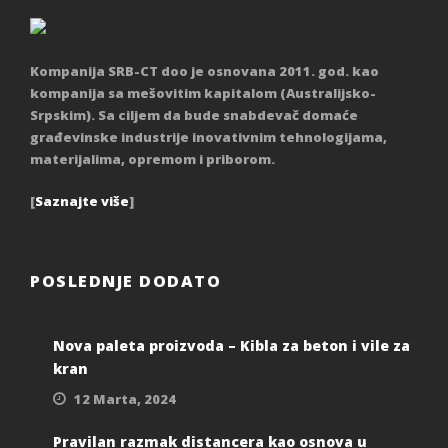
Kompanija SRB-CT doo je osnovana 2011. god. kao
kompanija sa mešovitim kapitalom (Australijsko-
Srpskim). Sa ciljem da bude snabdevač domaće
građevinske industrije inovativnim tehnologijama,
materijalima, opremom i priborom.
[
Saznajte više
]
POSLEDNJE DODATO
Nova paleta proizvoda – Kibla za beton i vile za
kran
12 Marta, 2024
Pravilan razmak distancera kao osnova u