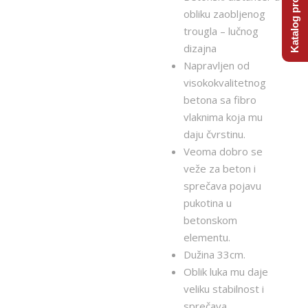
Katalog proizvoda
obliku zaobljenog
trougla – lučnog
dizajna
Napravljen od
visokokvalitetnog
betona sa fibro
vlaknima koja mu
daju čvrstinu.
Veoma dobro se
veže za beton i
sprečava pojavu
pukotina u
betonskom
elementu.
Dužina 33cm.
Oblik luka mu daje
veliku stabilnost i
sprečava