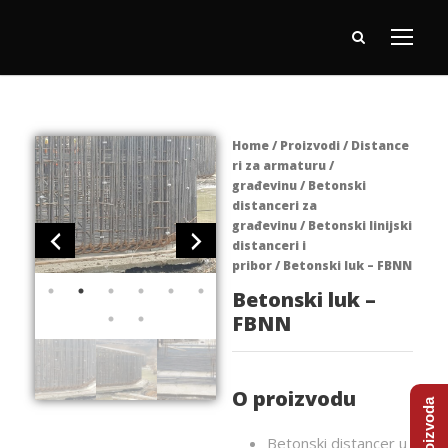
Home
/
Proizvodi
/
Distance
ri za armaturu /
građevinu
/
Betonski
distanceri za
građevinu
/
Betonski linijski
distanceri i
pribor
/ Betonski luk – FBNN
Betonski luk –
FBNN
O proizvodu
Betonski distancer u