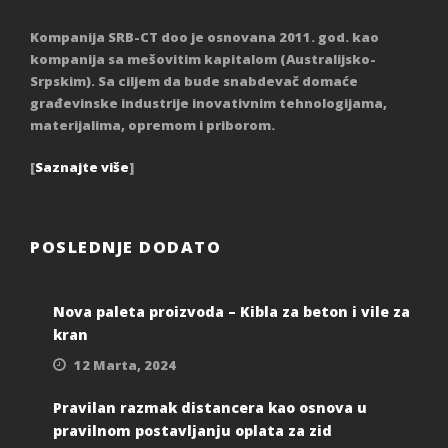
Kompanija SRB-CT doo je osnovana 2011. god. kao
kompanija sa mešovitim kapitalom (Australijsko-
Srpskim). Sa ciljem da bude snabdevač domaće
građevinske industrije inovativnim tehnologijama,
materijalima, opremom i priborom.
[
Saznajte više
]
POSLEDNJE DODATO
Nova paleta proizvoda – Kibla za beton i vile za
kran
12 Marta, 2024
Pravilan razmak distancera kao osnova u
pravilnom postavljanju oplata za zid