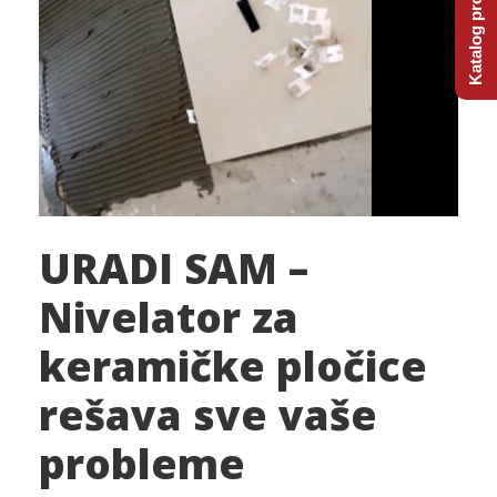
Katalog proizvoda
URADI SAM –
Nivelator za
keramičke pločice
rešava sve vaše
probleme