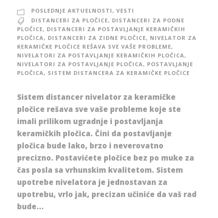
POSLEDNJE AKTUELNOSTI
,
VESTI
DISTANCERI ZA PLOČICE
,
DISTANCERI ZA PODNE
PLOČICE
,
DISTANCERI ZA POSTAVLJANJE KERAMIČKIH
PLOČICA
,
DISTANCERI ZA ZIDNE PLOČICE
,
NIVELATOR ZA
KERAMIČKE PLOČICE REŠAVA SVE VAŠE PROBLEME
,
NIVELATORI ZA POSTAVLJANJE KERAMIČKIH PLOČICA
,
NIVELATORI ZA POSTAVLJANJE PLOČICA
,
POSTAVLJANJE
PLOČICA
,
SISTEM DISTANCERA ZA KERAMIČKE PLOČICE
Sistem distancer nivelator za keramičke
pločice rešava sve vaše probleme koje ste
imali prilikom ugradnje i postavljanja
keramičkih pločica. Čini da postavljanje
pločica bude lako, brzo i neverovatno
precizno. Postavićete pločice bez po muke za
čas posla sa vrhunskim kvalitetom. Sistem
upotrebe nivelatora je jednostavan za
upotrebu, vrlo jak, precizan učiniće da vaš rad
bude...