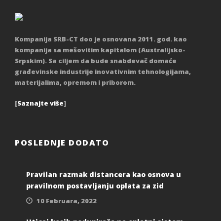
Kompanija SRB-CT doo je osnovana 2011. god. kao
kompanija sa mešovitim kapitalom (Australijsko-
Srpskim). Sa ciljem da bude snabdevač domaće
građevinske industrije inovativnim tehnologijama,
materijalima, opremom i priborom.
[
Saznajte više
]
POSLEDNJE DODATO
Pravilan razmak distancera kao osnova u
pravilnom postavljanju oplata za zid
10 Februara, 2022