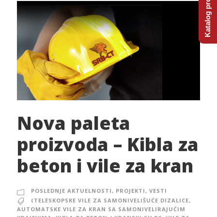
Katalog proizvoda
Nova paleta
proizvoda – Kibla za
beton i vile za kran
POSLEDNJE AKTUELNOSTI
,
PROJEKTI
,
VESTI
(TELESKOPSKE VILE ZA SAMONIVELIŠUĆE DIZALICE
,
AUTOMATSKE VILE ZA KRAN SA SAMONIVELIRAJUĆIM