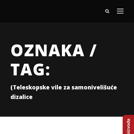
OZNAKA /
TAG:
(Teleskopske vile za samonivelišuće
dizalice